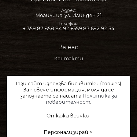
Адрес
Могилица, ул. Илинден 21
Телефон
+ 359 87 858 84 92
+359 87 692 92 34
За нас
Контакти
Маршрути
Този сайт използва бисквитки (cookies).
За повече информация, моля да се
Галерия
запознаете се нашaтa
Политика за
Горното поречие на Арда
поверителност
.
Откажи всички
Общи условия
Политика за поверителност
Управление на бисквитките
Карта на сайта
Персонализирай >
© 2020—2026 Крепостта - Могилица